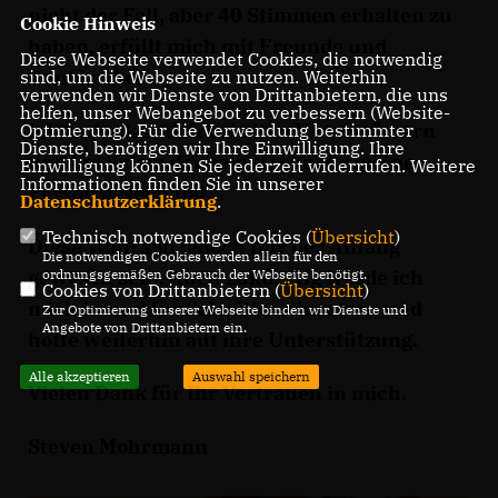
nicht der Fall, aber 40 Stimmen erhalten zu
Cookie Hinweis
haben, erfüllt mich mit Freunde und
Diese Webseite verwendet Cookies, die notwendig
Dankbarkeit.
sind, um die Webseite zu nutzen. Weiterhin
verwenden wir Dienste von Drittanbietern, die uns
helfen, unser Webangebot zu verbessern (Website-
Ich bedanke mich bei allen Unterstützern
Optmierung). Für die Verwendung bestimmter
Dienste, benötigen wir Ihre Einwilligung. Ihre
und bei jedem der sein Kreuz für meine
Einwilligung können Sie jederzeit widerrufen. Weitere
Informationen finden Sie in unserer
Person gesetzt hat.
Datenschutzerklärung
.
Technisch notwendige Cookies (
Übersicht
)
Diese Wahl soll jedoch nur der Anfang
Die notwendigen Cookies werden allein für den
gewesen sein. Auch zukünftig werde ich
ordnungsgemäßen Gebrauch der Webseite benötigt.
Cookies von Drittanbietern (
Übersicht
)
mich in und für Salzgitter einsetzen und
Zur Optimierung unserer Webseite binden wir Dienste und
Angebote von Drittanbietern ein.
hoffe weiterhin auf ihre Unterstützung.
Alle akzeptieren
Auswahl speichern
Vielen Dank für Ihr Vertrauen in mich.
Steven Mohrmann