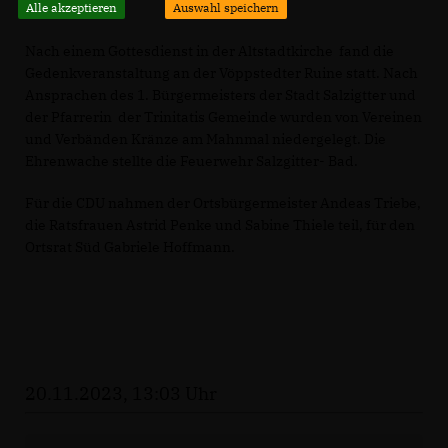
Alle akzeptieren
Auswahl speichern
Nach einem Gottesdienst in der Altstadtkirche fand die
Gedenkveranstaltung an der Vöppstedter Ruine statt. Nach
Ansprachen des 1. Bürgermeisters der Stadt Salzigtter und
der Pfarrerin der Trinitatis Gemeinde wurden von Vereinen
und Verbänden Kränze am Mahnmal niedergelegt. Die
Ehrenwache stellte die Feuerwehr Salzgitter- Bad.
Für die CDU nahmen der Ortsbürgermeister Andeas Triebe,
die Ratsfrauen Astrid Penke und Sabine Thiele teil, für den
Ortsrat Süd Gabriele Hoffmann.
20.11.2023, 13:03 Uhr