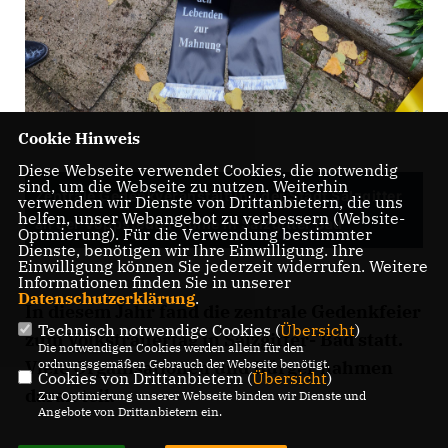
Cookie Hinweis
Diese Webseite verwendet Cookies, die notwendig
sind, um die Webseite zu nutzen. Weiterhin
Zentrale Gedenkveranstaltung der Stadt Salzgitter
verwenden wir Dienste von Drittanbietern, die uns
helfen, unser Webangebot zu verbessern (Website-
an der Vöppstedter Ruine in Salzgitter Bad
Optmierung). Für die Verwendung bestimmter
Dienste, benötigen wir Ihre Einwilligung. Ihre
Einwilligung können Sie jederzeit widerrufen. Weitere
Informationen finden Sie in unserer
Datenschutzerklärung
.
In diesem Jahr fand die zentrale Gedenkfeier
Technisch notwendige Cookies (
Übersicht
)
zum Volkstrauertag in Salzgitter- Bad statt.
Die notwendigen Cookies werden allein für den
Viele Organisationen und Bürger nahmen
ordnungsgemäßen Gebrauch der Webseite benötigt.
Cookies von Drittanbietern (
Übersicht
)
daran teil.
Zur Optimierung unserer Webseite binden wir Dienste und
Angebote von Drittanbietern ein.