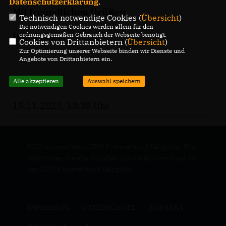
Datenschutzerklärung
.
Mit freundlichen Grüßen
Technisch notwendige Cookies (
Übersicht
)
Die notwendigen Cookies werden allein für den
Inge Pelzer
ordnungsgemäßen Gebrauch der Webseite benötigt.
Cookies von Drittanbietern (
Übersicht
)
Zur Optimierung unserer Webseite binden wir Dienste und
Angebote von Drittanbietern ein.
Alle akzeptieren
Auswahl speichern
15.11.2023, 13:38 Uhr
Willkommen beim CDU Kreisverband Salzgitter. Hier
bekommen Sie alle aktuellen Informationen rund um
den CDU Kreisverband Salzgitter.
IMPRESSUM
DATENSCHUTZ
KONTAKT