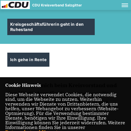
CDU Kreisverband Salzgitter
Kreisgeschäftsführerin geht in den
Ruhestand
Ich gehe in Rente
Ich bedanke mich beim Kreisvorstand und
Cookie Hinweis
den Mitgliedern für die vertrauensvolle
Diese Webseite verwendet Cookies, die notwendig
sind, um die Webseite zu nutzen. Weiterhin
Zusammenarbeit. Ich habe mich in den
verwenden wir Dienste von Drittanbietern, die uns
helfen, unser Webangebot zu verbessern (Website-
Ruhestand verabschiedet.
Optmierung). Für die Verwendung bestimmter
Dienste, benötigen wir Ihre Einwilligung. Ihre
Einwilligung können Sie jederzeit widerrufen. Weitere
Ihnen wünsche ich eine gute Zeit.
Informationen finden Sie in unserer