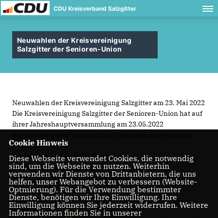
CDU Kreisverband Salzgitter
Neuwahlen der Kreisvereinigung
Salzgitter der Senioren-Union
Neuwahlen der Kreisvereinigung Salzgitter am 23. Mai 2022
Die Kreisvereinigung Salzgitter der Senioren-Union hat auf
ihrer Jahreshauptversammlung am 23.05.2022
turnusmäßig den Vorstand mit folgendem Ergebnis neu
Cookie Hinweis
gewählt:
Kreisvorsitzender: Hans Verstegen
Diese Webseite verwendet Cookies, die notwendig
sind, um die Webseite zu nutzen. Weiterhin
Stellvertreter: Hansgeorg Schucht
verwenden wir Dienste von Drittanbietern, die uns
Schriftführer: komm. Hans Verstegen
helfen, unser Webangebot zu verbessern (Website-
Schatzmeister: Hans-Joachim Aust
Optmierung). Für die Verwendung bestimmter
Dienste, benötigen wir Ihre Einwilligung. Ihre
Beisitzer: Brigitte Marlin, Karl-Heinz Sommer, Karin
Einwilligung können Sie jederzeit widerrufen. Weitere
Verstegen
Informationen finden Sie in unserer