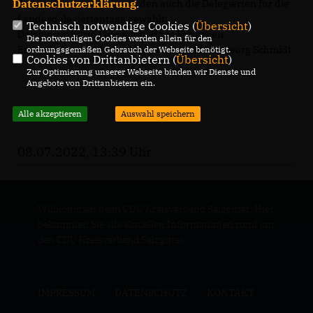
Datenschutzerklärung
.
Auf der Versammlung wurden auch die Delegierten für die
Landesdelegiertentage gewählt:
Technisch notwendige Cookies (
Übersicht
)
Delegierte: Karin Verstegen, Hans Verstegen
Die notwendigen Cookies werden allein für den
Ersatzdelegierte: Hans-Joachim Aust, Hans-Georg Schmidt
ordnungsgemäßen Gebrauch der Webseite benötigt.
Cookies von Drittanbietern (
Übersicht
)
Zur Optimierung unserer Webseite binden wir Dienste und
Angebote von Drittanbietern ein.
Alle akzeptieren
Auswahl speichern
08.07.2022, 13:39 Uhr
Willkommen beim CDU Kreisverband Salzgitter. Hier
bekommen Sie alle aktuellen Informationen rund um
den CDU Kreisverband Salzgitter.
IMPRESSUM
DATENSCHUTZ
KONTAKT